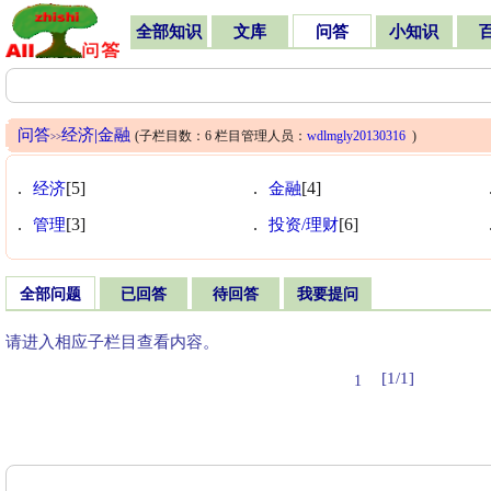
全部知识
文库
问答
小知识
问答
经济|金融
(子栏目数：6 栏目管理人员：
wdlmgly20130316
)
>>
.
经济
[5]
.
金融
[4]
.
管理
[3]
.
投资/理财
[6]
全部问题
已回答
待回答
我要提问
请进入相应子栏目查看内容。
[1/1]
1