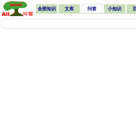
全部知识
文库
问答
小知识
问答
军事|时政
国际形势
(子栏目数：6 栏目管理人员：
虚席以待
)
>>
>>
.
东亚/南亚/大洋洲
(10)
.
北美
(3)
.
中亚/中东
(5)
.
欧洲
(5)
全部问题
已回答
待回答
我要提问
哈萨克斯坦是一个什么样的国家？
...哈萨克斯坦是一个什么样的国家？...
西班牙的加泰罗尼亚为什么寻求独立？
...西班牙的加泰罗尼亚为什么寻求独立？...