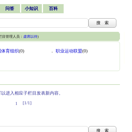
问答
小知识
百科
 栏目管理人员：
虚席以待
)
国体育组织
(0)
.
职业运动联盟
(0)
可以进入相应子栏目发表新内容。
[1/1]
1