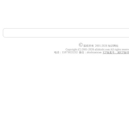
©
版权所有 2001-2026 知识网站
Copyright (C) 2001-2026 allzhishi.com All rights reserv
电话：15973023232 微信：zhishizaixian
ICP备案号：湘ICP备080