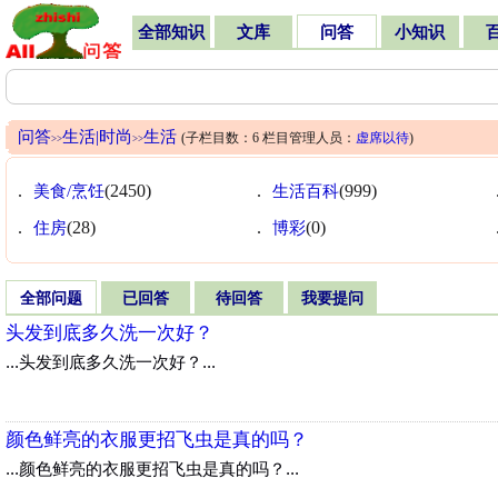
全部知识
文库
问答
小知识
问答
生活|时尚
生活
(子栏目数：6 栏目管理人员：
虚席以待
)
>>
>>
.
美食/烹饪
(2450)
.
生活百科
(999)
.
住房
(28)
.
博彩
(0)
全部问题
已回答
待回答
我要提问
头发到底多久洗一次好？
...头发到底多久洗一次好？...
颜色鲜亮的衣服更招飞虫是真的吗？
...颜色鲜亮的衣服更招飞虫是真的吗？...