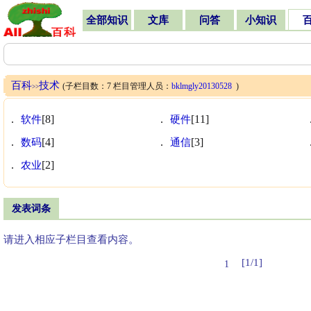
全部知识
文库
问答
小知识
百科
技术
(子栏目数：7 栏目管理人员：
bklmgly20130528
)
>>
.
软件
[8]
.
硬件
[11]
.
数码
[4]
.
通信
[3]
.
农业
[2]
发表词条
请进入相应子栏目查看内容。
[1/1]
1