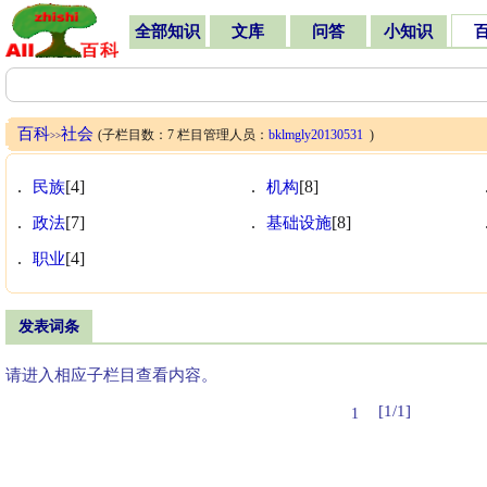
全部知识
文库
问答
小知识
百科
社会
(子栏目数：7 栏目管理人员：
bklmgly20130531
)
>>
.
民族
[4]
.
机构
[8]
.
政法
[7]
.
基础设施
[8]
.
职业
[4]
发表词条
请进入相应子栏目查看内容。
[1/1]
1