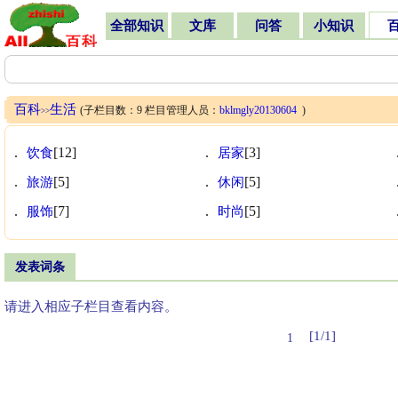
全部知识
文库
问答
小知识
百科
生活
(子栏目数：9 栏目管理人员：
bklmgly20130604
)
>>
.
饮食
[12]
.
居家
[3]
.
旅游
[5]
.
休闲
[5]
.
服饰
[7]
.
时尚
[5]
发表词条
请进入相应子栏目查看内容。
[1/1]
1