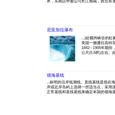
界，东南以华蓥山与长江相隔，西北有龙
尼亚加拉瀑布
...)处横跨峡谷
美国一侧通往高特
1842∼1905年
公尺(5.5呎)左右。此
领海基线
...标明的沿岸低潮线。直线基线是指
岸或近岸岛屿上选择一些适当点，采用
正常基线和直线基线来确定本国的领海基