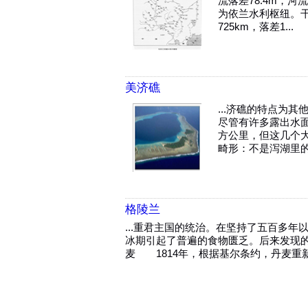
流落差78.4m，
为依兰水利枢纽。
725km，落差1...
美济礁
...济礁的特点为
尽管有许多露出水面
方公里，但这几个
畸形：不是泻湖里的
格陵兰
...重君主国的统治。在坚持了五百多
冰期引起了普遍的食物匮乏。后来发现
麦 1814年，根据基尔条约，丹麦重新