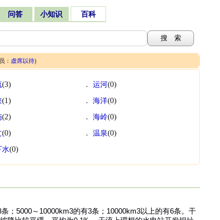
问答
小知识
百科
人员：
虚席以待
)
流
(3)
.
运河
(0)
峡
(1)
.
海洋
(0)
屿
(2)
.
海岭
(0)
文
(0)
.
温泉
(0)
下水
(0)
有33条；5000～10000km3的有3条；10000km3以上的有6条。干