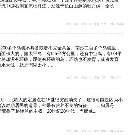
河流坡降比较平缓，平均为0.1‰，干流上理想的水电站开发坝址
干流中游右侧支流牡丹江，发源于长白山脉的牡丹岭，全长
栏目：
河流
， 回复：0 ， 阅读：7175 ， 日期：08-20
其他200多个岛礁不具备或者不完全具备。南沙二百多个岛礁里，
面积大的，如太平岛，有0.5平方公里，还有中业岛，有0.4平
大岛却没有环礁，即使有环礁的岛，环礁也不发育，或者发育
水太浅，就是泻湖太小，...
栏目：
岛屿
， 回复：0 ， 阅读：7340 ， 日期：12-31
年以后，北欧人的定居点在15世纪突然消失了，这很可能是因为小
的该时期居民的遗骨，都带有营养不良的特征。 归属丹
获得了格陵兰的主权。20世纪20年代，当挪威...
栏目：
岛屿
， 回复：0 ， 阅读：5622 ， 日期：06-21