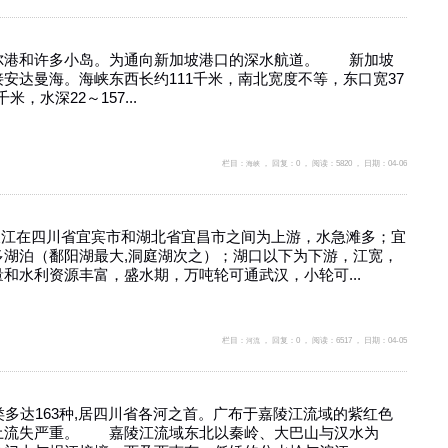
ait)、克佩尔港和许多小岛。为通向新加坡港口的深水航道。 新加坡
安达曼海。海峡东西长约111千米，南北宽度不等，东口宽37
，水深22～157...
栏目：
海峡
， 回复：0 ， 阅读：5820 ， 日期：04-06
长江在四川省宜宾市和湖北省宜昌市之间为上游，水急滩多；宜
湖泊（鄱阳湖最大,洞庭湖次之）；湖口以下为下游，江宽，
和水利资源丰富，盛水期，万吨轮可通武汉，小轮可...
栏目：
河流
， 回复：0 ， 阅读：6517 ， 日期：04-05
鱼类多达163种,居四川省各河之首。广布于嘉陵江流域的紫红色
土流失严重。 嘉陵江流域东北以秦岭、大巴山与汉水为