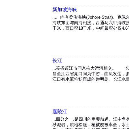
新加坡海峡
...。内有柔佛海峡(Johore Str
海峡东面与南海相接，西通马六甲海峡接
千米，西口窄18千米，中间最窄处仅4.6千米
长江
...苏省镇江市同京杭大运河相交。 
昌至江西省湖口间为中游，曲流发达，多
江口有水流堆积而成的崇明岛。长江水量
嘉陵江
...四分之一,是四川的重要航道。江中
砂泥岩，质地松脆，植被覆被率低，水