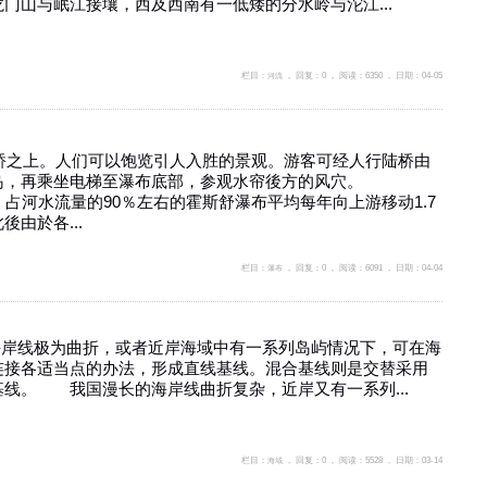
门山与岷江接壤，西及西南有一低矮的分水岭与沱江...
栏目：
河流
， 回复：0 ， 阅读：6350 ， 日期：04-05
的虹桥之上。人们可以饱览引人入胜的景观。游客可经人行陆桥由
岛，再乘坐电梯至瀑布底部，参观水帘後方的风穴。
期间，占河水流量的90％左右的霍斯舒瀑布平均每年向上游移动1.7
後由於各...
栏目：
瀑布
， 回复：0 ， 阅读：6091 ， 日期：04-04
在海岸线极为曲折，或者近岸海域中有一系列岛屿情况下，可在海
连接各适当点的办法，形成直线基线。混合基线则是交替采用
线。 我国漫长的海岸线曲折复杂，近岸又有一系列...
栏目：
海域
， 回复：0 ， 阅读：5528 ， 日期：03-14