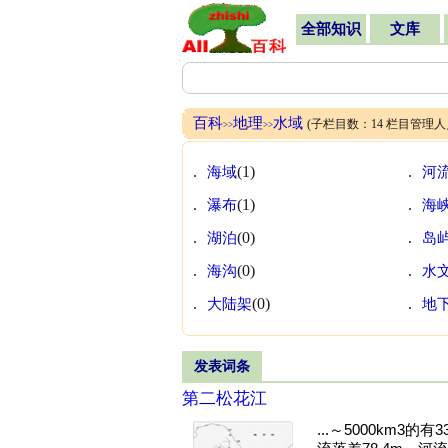
全部知识
文库
百科
地理
水域
(子栏目数：14 栏目管理
>>
>>
.
海域
(1)
.
河
.
瀑布
(1)
.
海
.
湖泊
(0)
.
岛
.
海沟
(0)
.
水
.
大陆架
(0)
.
地
发表词条
第二松花江
...～5000km3的