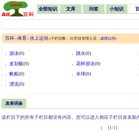
全部知识
文库
问答
小知识
百科
体育
水上运动
(子栏目数：10 栏目管理人员：
虚席以待
)
>>
>>
.
游泳
(0)
.
跳水
(0)
.
皮划艇
(0)
.
花样游泳
(0)
.
帆船
(0)
.
水球
(0)
.
漂流
(0)
发表词条
该栏目下的所有子栏目都没有内容。您可以进入相应子栏目发表新
[1/1]
1