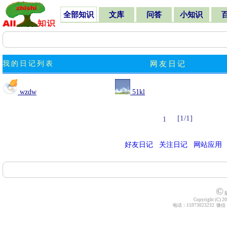
全部知识
文库
问答
小知识
我的日记列表
网友日记
wzdw
51kl
[1/1]
1
好友日记
关注日记
网站应用
©
版
Copyright (C) 20
电话：15973023232 微信：z